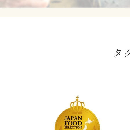
グループ会社 養鰻場
タ