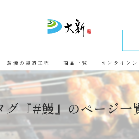
蒲焼の製造工程
商品一覧
オンラインシ
タグ『#鰻』のページ一