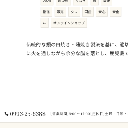
2025
鹿児島
うなぎ
鰻
蒲焼
指宿
販売
タレ
国産
安心
安全
味
オンラインショップ
伝統的な鰻の白焼き・蒲焼き製法を基に、適
に火を通しながら余分な脂を落とし、鹿児島
0993-25-6388
[営業時間]9:00～17:00[定休日]土曜・日